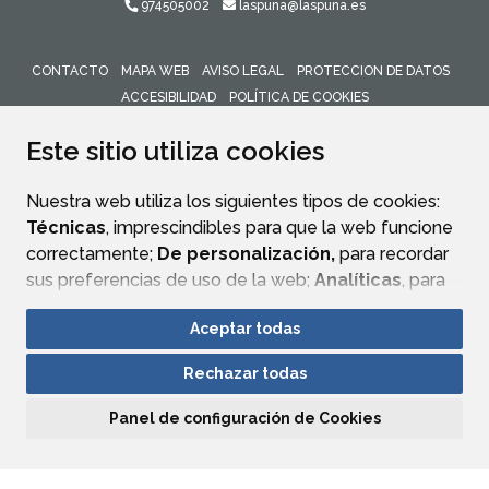
974505002
laspuna@laspuna.es
CONTACTO
MAPA WEB
AVISO LEGAL
PROTECCION DE DATOS
ACCESIBILIDAD
POLÍTICA DE COOKIES
ENLACE 
Este sitio utiliza cookies
Nuestra web utiliza los siguientes tipos de cookies:
Técnicas
, imprescindibles para que la web funcione
correctamente;
De personalización,
para recordar
sus preferencias de uso de la web;
Analíticas
, para
mejorar el funcionamiento de la web y sus servicios.
Aceptar todas
Si acepta pulsando el botón
“Aceptar todas”
Rechazar todas
consideramos que acepta su uso. Si pulsa el botón
“Rechazar todas”
o continúa navegando sin realizar
Panel de configuración de Cookies
ninguna acción, se guardarán las cookies técnicas
imprescindibles. Para personalizar sus preferencias
acceda al
“Panel de configuración de cookies”.