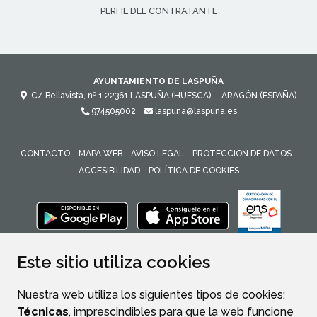
PERFIL DEL CONTRATANTE
AYUNTAMIENTO DE LASPUÑA
C/ Bellavista, nº 1
22361
LASPUÑA (HUESCA)
- ARAGÓN
(ESPAÑA)
974505002
laspuna@laspuna.es
CONTACTO
MAPA WEB
AVISO LEGAL
PROTECCION DE DATOS
ACCESIBILIDAD
POLÍTICA DE COOKIES
ENLACE 
Este sitio utiliza cookies
Nuestra web utiliza los siguientes tipos de cookies:
Técnicas
, imprescindibles para que la web funcione